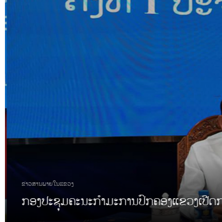
ຂ່າວສານພາຍໃນແຂວງ
ປະທານປົກຄອງແຂວງ ເຂົ້າຮ່ວມກິດຈຳກຳ ງານພ
ປ້ອງກັນປະເທດ ເຂດຊາຍແດນ ລາວ-ຫວຽດນາມ ຄ