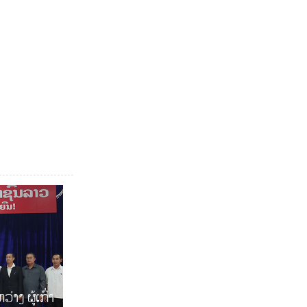
ງ ຜູ້ເກົ່າ