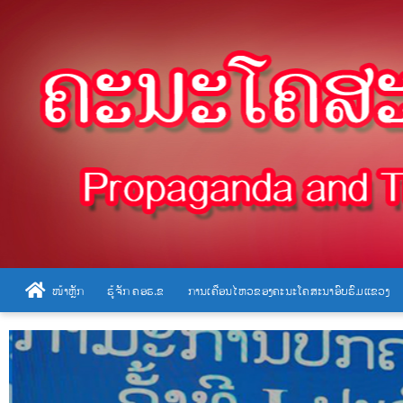
Skip
to
content
ໜ້າຫຼັກ
ຮູ້ຈັກ ຄອຮ.ຂ
ການເຄື່ອນໄຫວຂອງຄະນະໂຄສະນາອົບຮົມແຂວງ