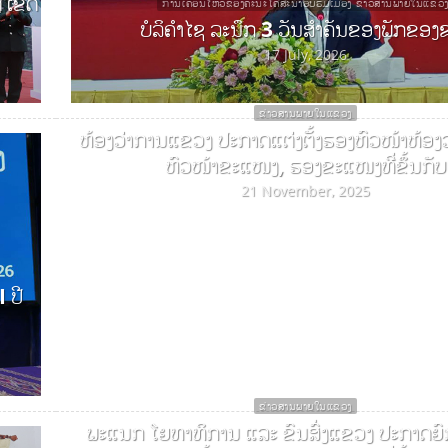
ດ ເຂດ
ການເຄື່ອນໄຫວຂອງຄະນະໂຄສະນາອົບຮົມເມືອງ ຂ່າວສານພາຍໃນແຂວ
ບໍລິຄຳໄຊ ລະນຶກ 3 ວັນສຳຄັນຂອງພັກຂອງ
17 July, 2026
ຂ່າວສານພາຍໃນແຂວງ
ຫ້ອງວ່າການແຂວງ ປະກາດແຕ່ງຕັ້ງຮອງຫົວໜ້າຫ້ອງ
ຫົວໜ້າຂະແໜງ, ຮອງຂະແໜງທີ່ຂຶ້ນກັບ
21 November, 2025
 ປີ
ຂ່າວສານພາຍໃນແຂວງ
ພະແນກ ໂຍທາທິການ ແລະ ຂົນສົ່ງແຂວງ ປະກາດຍົ