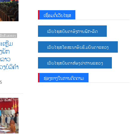
ເຊື່ອມຕໍ່ເວັບໄຊສ
ເວັບໄຊສບັນດາອົງການພັກ-ລັດ
ອົບຮົມແຂວງ
ະເຫຼີມ
ເວັບໄຊສໂຄສະນາອົບຮົມບັນດາແຂວງ
້ງພັກ
ດລາວ
ເວັບໄຊສບັນດາຫ້ອງວ່າການແຂວງ
ງບໍລິຄໍາ
ຊ່ອງທາງໃນການຕິດຕາມ
5