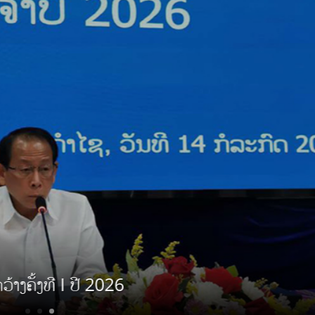
ົບປະມິດຕະພາບວຽກງານປ້ອງກັນຊາດຂັ້ນລັດຖະມົນຕ
ັ້ງທີ 3