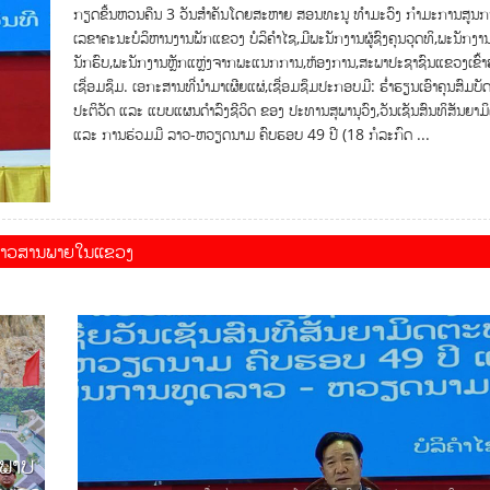
ກຽດຂື້ນຫວນຄືນ 3 ວັນສຳຄັນໂດຍສະຫາຍ ສອນທະນູ ທຳມະວົງ ກຳມະການສູນກ
ເລຂາຄະນະບໍລິຫານງານພັກແຂວງ ບໍລິຄຳໄຊ,ມີພະນັກງານຜູ້ຊົງຄຸນວຸດທິ,ພະນັກງາ
ນັກຮົບ,ພະນັກງານຫຼັກແຫຼ່ງຈາກພະແນກການ,ຫ້ອງການ,ສະພາປະຊາຊົນແຂວງເຂົ້າ
ເຊື່ອມຊຶມ. ເອກະສານທີ່ນຳມາເຜີຍແຜ່,ເຊື່ອມຊຶມປະກອບມີ: ຮໍ່າຮຽນເອົາຄຸນສົມບັ
ປະຕິວັດ ແລະ ແບບແຜນດຳລົງຊີວິດ ຂອງ ປະທານສຸພານຸວົງ,ວັນເຊັນສົນທິສັນຍາ
ແລະ ການຮ່ວມມື ລາວ-ຫວຽດນາມ ຄົບຮອບ 49 ປີ (18 ກໍລະກົດ ...
່າວສານພາຍໃນແຂວງ
ະພາບ