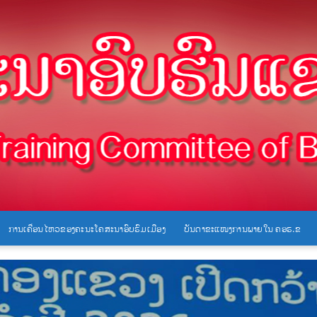
ການເຄື່ອນໄຫວຂອງຄະນະໂຄສະນາອົບຮົມເມືອງ
ບັນດາຂະແໜງການພາຍໃນ ຄອຮ.ຂ