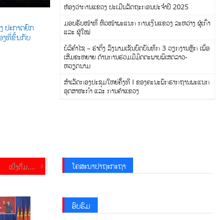
ຫ້ອງວ່າການແຂວງ ປະເມີນລັດຖະກອນປະຈຳປີ 2025
ມອບຮັບໜ້າທີ່ ຫົວໜ້າພະແນກ ການເງິນແຂວງ ລະຫວ່າງ ຜູ້ເກົ່າ
ງ ປະກາດຍົກ
ແລະ ຜູ້ໃໝ່
ງທີ່ຂຶ້ນກັບ
ບໍລິຄຳໄຊ – ຮ່າຕິ່ງ ລົງນາມເຊັນບົດບັນທຶກ 3 ວຽກງານຫຼັກ ເພື່ອ
ເສີມຂະຫຍາຍ ດ້ານການຮ່ວມມືມິດຕະພາບພິເສດລາວ-
ຫວຽດນາມ
ສຳເລັດກອງປະຊຸມໃຫຍ່ຄັ້ງທີ I ຂອງຄະນະພັກຮາກຖານພະແນກ
ອຸດສາຫະກໍາ ແລະ ການຄ້າແຂວງ
ໂຄສະນາປາຖະກະຖາ
ເບີ່ງຕື່ມ....
ອົບຮົມ