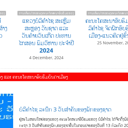
ຂວງ
ການເຄື່ອນໄຫວຂອງຄະນະໂຄສະນາອົບຮົມແຂວງ
ການເຄື່ອນໄຫວຂອງຄະນະໂຄສະນາ
ີ
ແຂວງບໍລິຄໍາໄຊ ສະເຫຼີມ
ຄະນະໂຄສະນາອົບຮົ
້າງ
ສະຫຼອງ ວັນຊາດ ແລະ
ລິຄໍາໄຊ ຈັດຝຶກອົ
ວ
ວັນຄ້າຍວັນເກີດ ປະທານ
ເມືອງ-ແນວຄິດຢູ່ຂັ
ໄກສອນ ພົມວິຫານ ປະຈໍາປີ
25 November, 2
2024
4 December, 2024
ງ ແລະ ຄະນະໂຄສະນາອົບຮົມບັນດາເມືອງ
ບໍລິຄຳໄຊ ລະນຶກ 3 ວັນສຳຄັນຂອງພັກຂອງຊາດ
ຢູ່ສະໂມສອນໃຫຍ່ຂອງແຂວງ ຄະນະໂຄສະນາອົບົຮມແຂວງ ບໍລິຄຳໄຊ ໄດ້ຈັດຕັ້ງພິ
ກະຖາ 3 ວັນສຳຄັນຂອງພັກ,ຂອງຊາດຂື້ນໃນຕອນບ່າຍຂອງວັນທີ 13 ກໍລະກົດ 2