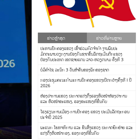
ຂ່າວຫຼ້າສຸດ
ຂ່າວທີ່ອ່ານຫຼາຍ
ປະທານປົກຄອງແຂວງ ເຂົ້າຮ່ວມກິດຈຳກຳ ງານພົບປະ
ມິດຕະພາບວຽກງານປ້ອງກັນຊາດຂັ້ນລັດຖະມົນຕີກະຊວງ
ປ້ອງກັນປະເທດ ເຂດຊາຍແດນ ລາວ-ຫວຽດນາມ ຄັ້ງທີ 3
ບໍລິຄຳໄຊ ລະນຶກ 3 ວັນສຳຄັນຂອງພັກຂອງຊາດ
ກອງປະຊຸມຄະນະກໍາມະການປົກຄອງແຂວງເປີດກວ້າງຄັ້ງທີ I ປີ
2026
ຫ້ອງວ່າການແຂວງ ປະກາດແຕ່ງຕັ້ງຮອງຫົວໜ້າຫ້ອງວ່າການ
ແລະ ຫົວໜ້າຂະແໜງ, ຮອງຂະແໜງທີ່ຂຶ້ນກັບ
ໂຮງຮຽນການເມືອງ-ການປົກຄອງ ແຂວງ ປະເມີນລັດຖະກອນ
ີກະຊວງ
ປະຈຳປີ 2025
ພະແນກ ໂຍທາທິການ ແລະ ຂົນສົ່ງແຂວງ ປະກາດຍົກຍ້າຍ ແລະ
ແຕ່ງຕັ້ງຫົວໜ້າກອງ, ຮອງກອງທີ່ຂຶ້ນກັບ