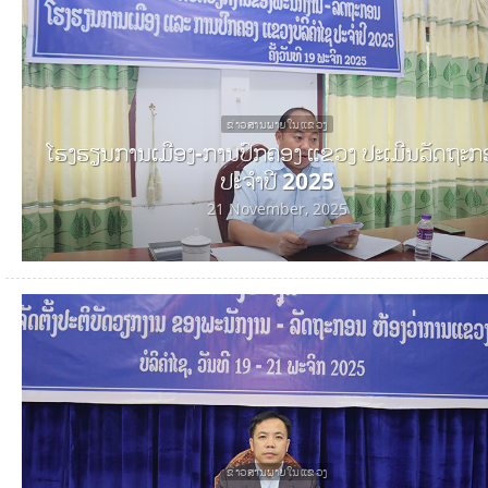
ຂ່າວສານພາຍໃນແຂວງ
ໂຮງຮຽນການເມືອງ-ການປົກຄອງ ແຂວງ ປະເມີນລັດຖະ
ປະຈຳປີ 2025
21 November, 2025
ຂ່າວສານພາຍໃນແຂວງ