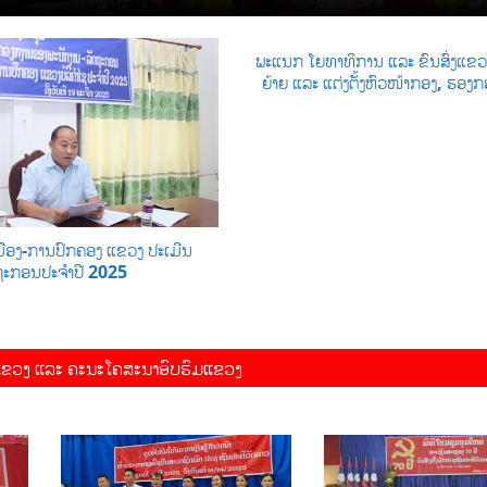
ພະແນກ ໂຍທາທິການ ແລະ ຂົນສົ່ງແຂວ
ຍ້າຍ ແລະ ແຕ່ງຕັ້ງຫົວໜ້າກອງ, ຮອງກອ
ືອງ-ການປົກຄອງ ແຂວງ ປະເມີນ
ຖະກອນປະຈຳປີ 2025
ຂວງ ແລະ ຄະນະໂຄສະນາອົບຮົມແຂວງ