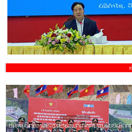
ຂ
ຂ່າວສານພາຍໃນແຂວງ
ປະທານປົກຄອງແຂວງ ເຂົ້າຮ່ວມກິດຈຳກຳ ງານພົບປະມິດຕ