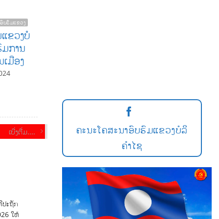
ອົບຮົມແຂວງ
ມແຂວງບໍ
ບຮົມການ
້ນເມືອງ
024
ຄະນະໂຄສະນາອົບຮົມແຂວງບໍລິ
ເບີ່ງຕື່ມ....
ຄຳໄຊ
ທີປະຖັກ
026 ໃຫ້