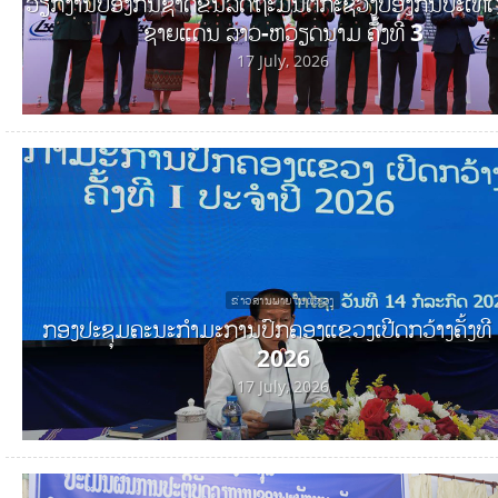
ວຽກງານປ້ອງກັນຊາດຂັ້ນລັດຖະມົນຕີກະຊວງປ້ອງກັນປະເທ
ຊາຍແດນ ລາວ-ຫວຽດນາມ ຄັ້ງທີ 3
17 July, 2026
ຂ່າວສານພາຍໃນແຂວງ
ກອງປະຊຸມຄະນະກໍາມະການປົກຄອງແຂວງເປີດກວ້າງຄັ້ງທີ I
2026
17 July, 2026