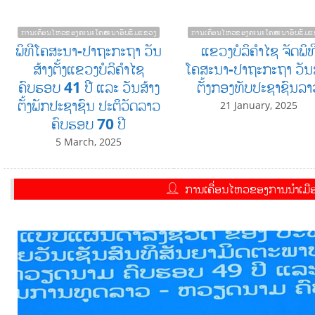
ການເຄື່ອນໄຫວຂອງຄະນະໂຄສະນາອົບຮົມແຂວງ
ການເຄື່ອນໄຫວຂອງຄະນະໂຄສະນາອົບຮົມແ
ພິທີໂຄສະນາ-ປາຖະກະຖາ ວັນ
ແຂວງບໍລິຄໍາໄຊ ຈັດພິທ
ສ້າງຕັ້ງແຂວງບໍລິຄໍາໄຊ
ໂຄສະນາ-ປາຖະກະຖາ ວັນສ
ຄົບຮອບ 41 ປີ ແລະ ວັນສ້າງ
ຕັ້ງກອງທັບປະຊາຊົນລາ
ຕັ້ງພັກປະຊາຊົນ ປະຕິວັດລາວ
21 January, 2025
ຄົບຮອບ 70 ປີ
5 March, 2025
ການເຄື່ອນໄຫວຂອງການນຳເມືອ