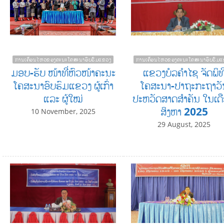
ການເຄື່ອນໄຫວຂອງຄະນະໂຄສະນາອົບຮົມແຂວງ
ການເຄື່ອນໄຫວຂອງຄະນະໂຄສະນາອົບຮົມແ
ມອບ-ຮັບ ໜ້າທີ່ຫົວໜ້າຄະນະ
ແຂວງບໍລຄໍາໄຊ ຈັດພິທ
ໂຄສະນາອົບຮົມແຂວງ ຜູ້ເກົ່າ
ໂຄສະນາ-ປາຖະກະຖາວັ
ແລະ ຜູ້ໃໝ່
ປະຫວັດສາດສໍາຄັນ ໃນເດ
ສິງຫາ 2025
10 November, 2025
29 August, 2025