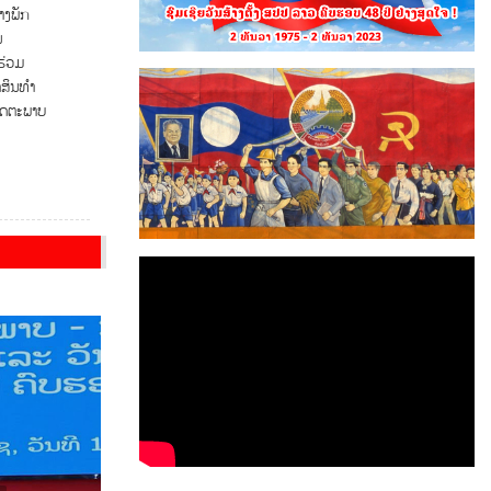
າງພັກ
ນ
ຮ່ວມ
ດສິນທຳ
ມິດຕະພາບ