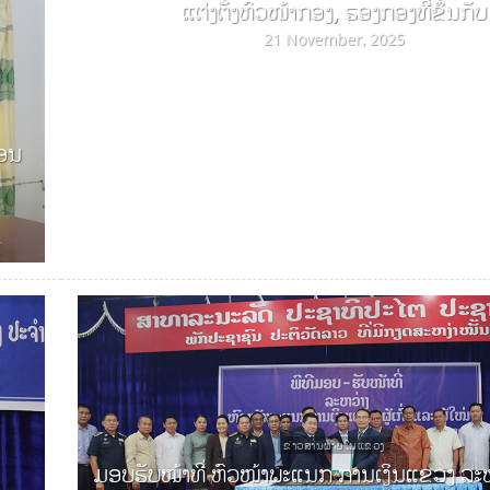
ແຕ່ງຕັ້ງຫົວໜ້າກອງ, ຮອງກອງທີ່ຂຶ້ນກັບ
21 November, 2025
ກອນ
ຂ່າວສານພາຍໃນແຂວງ
ມອບຮັບໜ້າທີ່ ຫົວໜ້າພະແນກ ການເງິນແຂວງ ລະຫວ່າ