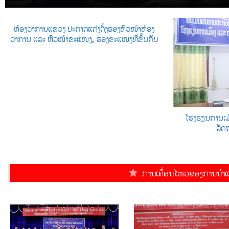
ຫ້ອງວ່າການແຂວງ ປະກາດແຕ່ງຕັ້ງຮອງຫົວໜ້າຫ້ອງ
ວ່າການ ແລະ ຫົວໜ້າຂະແໜງ, ຮອງຂະແໜງທີ່ຂຶ້ນກັບ
ໂຮງຮຽນການເມ
ລັດ
ການເຄື່ອນໄຫວຂອງການນຳແ