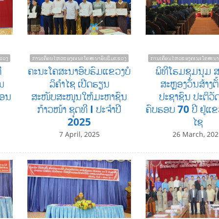
ຂວງ
ການເຄື່ອນໄຫວຂອງຄະນະໂຄສະນາອົບຮົມແຂວງ
ການເຄື່ອນໄຫວຂອງຄະນະໂຄສະນາ
ີ
ຄະນະໂຄສະນາອົບຮົມແຂວງບໍ
ພິທີໂຮມຊຸມນຸມ ສ
ນ
ລິຄໍາໄຊ ເປີດຮຽນ
ສະຫຼອງວັນສ້າງຕັ
ືອນ
ສະໜັບສະໜູນໃຫ້ມະຫາຊົນ
ປະຊາຊົນ ປະຕິວັ
ກ້າວໜ້າ ຊຸດທີ I ປະຈໍາປີ
ຄົບຮອບ 70 ປີ ຢູ່ແຂວ
2025
ໄຊ
7 April, 2025
26 March, 202