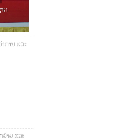
ງ
ຊາດ
ວ່າການ ແລະ
ກຍ້າຍ ແລະ